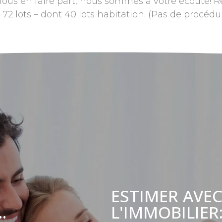
 nous en faire part, nous sommes à votre écoute!
e 72 lots – dont 40 lots habitation. (Pas de procéd
ESTIMER AVEC
L'IMMOBILIER
.