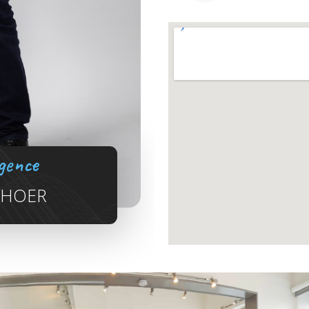
agence
THOER