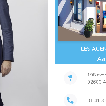
LES AGEN
Asn
198 aven
92600 As
01 41 3