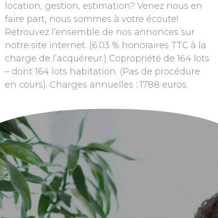
location, gestion, estimation? Venez nous en
faire part, nous sommes à votre écoute!
Retrouvez l’ensemble de nos annonces sur
notre site internet. (6.03 % honoraires TTC à la
charge de l’acquéreur.) Copropriété de 164 lots
– dont 164 lots habitation. (Pas de procédure
en cours). Charges annuelles : 1788 euros.