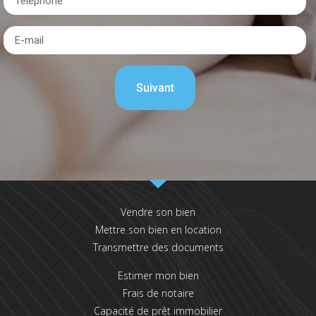
Vendre son bien
Mettre son bien en location
Transmettre des documents
Estimer mon bien
Frais de notaire
Capacité de prêt immobilier