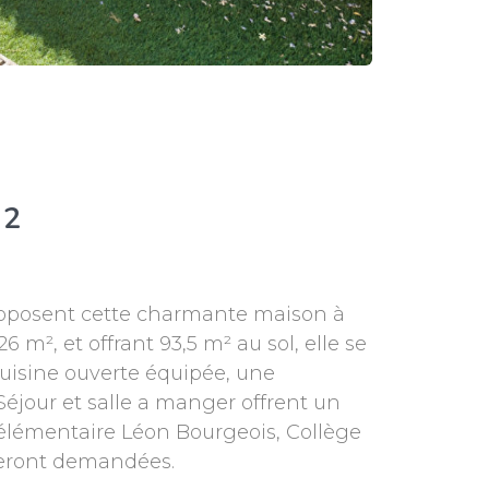
²
proposent cette charmante maison à
 m², et offrant 93,5 m² au sol, elle se
uisine ouverte équipée, une
éjour et salle a manger offrent un
, élémentaire Léon Bourgeois, Collège
seront demandées.