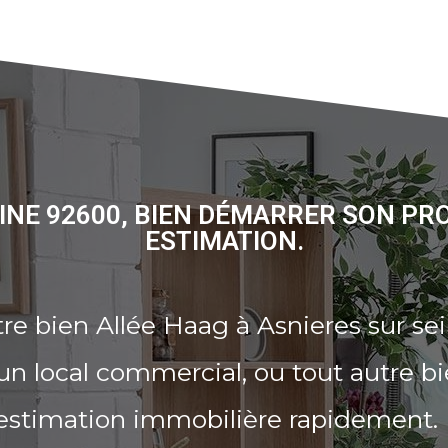
EINE 92600, BIEN DÉMARRER SON PR
ESTIMATION.
re bien Allée Haag à Asnieres sur se
n local commercial, ou tout autre b
 estimation immobilière rapidement.