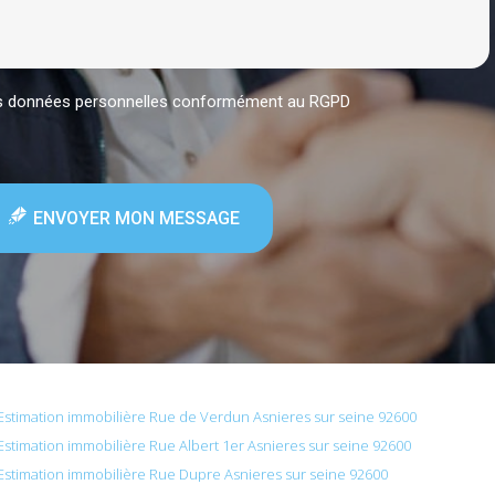
mes données personnelles conformément au RGPD
ENVOYER MON MESSAGE
Estimation immobilière Rue de Verdun Asnieres sur seine 92600
Estimation immobilière Rue Albert 1er Asnieres sur seine 92600
Estimation immobilière Rue Dupre Asnieres sur seine 92600