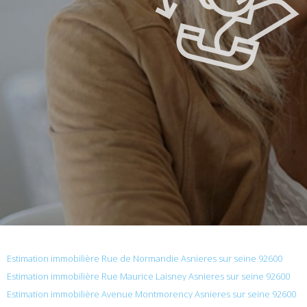
Estimation immobilière Rue de Normandie Asnieres sur seine 92600
Estimation immobilière Rue Maurice Laisney Asnieres sur seine 92600
Estimation immobilière Avenue Montmorency Asnieres sur seine 92600