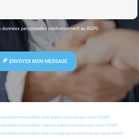
mes données personnelles conformément au RGPD
ENVOYER MON MESSAGE
Estimation immobilière Rue Dupre Asnieres sur seine 92600
Estimation immobilière Avenue Jeanne Asnieres sur seine 92600
Estimation immobilière Rue Georges Janin Asnieres sur seine 92600