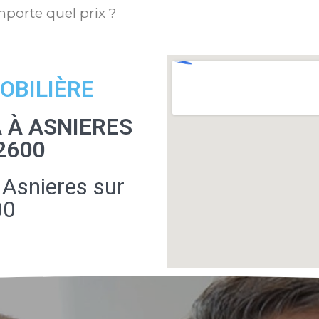
mporte quel prix ?
OBILIÈRE
 À ASNIERES
2600
 Asnieres sur
00