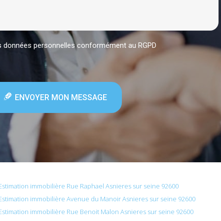
mes données personnelles conformément au RGPD
ENVOYER MON MESSAGE
Estimation immobilière Rue Raphael Asnieres sur seine 92600
Estimation immobilière Avenue du Manoir Asnieres sur seine 92600
Estimation immobilière Rue Benoit Malon Asnieres sur seine 92600