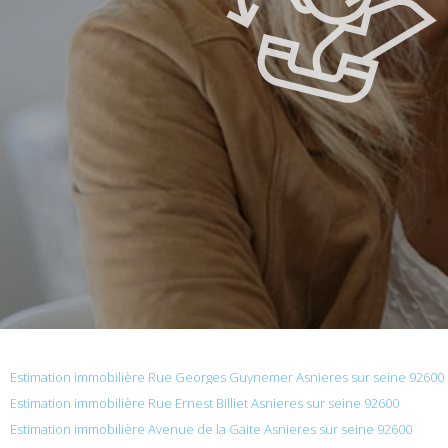
Estimation immobilière Rue Georges Guynemer Asnieres sur seine 92600
Estimation immobilière Rue Ernest Billiet Asnieres sur seine 92600
Estimation immobilière Avenue de la Gaite Asnieres sur seine 92600