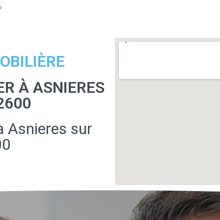
?
OBILIÈRE
R À ASNIERES
2600
à Asnieres sur
00