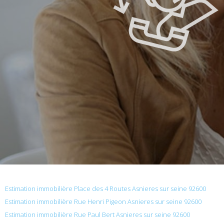
Estimation immobilière Place des 4 Routes Asnieres sur seine 92600
Estimation immobilière Rue Henri Pigeon Asnieres sur seine 92600
Estimation immobilière Rue Paul Bert Asnieres sur seine 92600