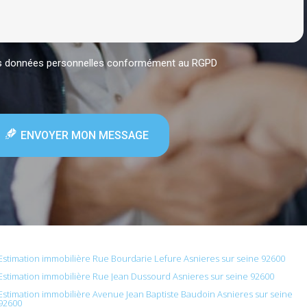
mes données personnelles conformément au RGPD
ENVOYER MON MESSAGE
Estimation immobilière Rue Bourdarie Lefure Asnieres sur seine 92600
Estimation immobilière Rue Jean Dussourd Asnieres sur seine 92600
Estimation immobilière Avenue Jean Baptiste Baudoin Asnieres sur seine
92600