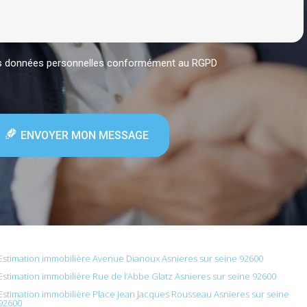
mes données personnelles conformément au RGPD
ENVOYER MON MESSAGE
Estimation immobilière Avenue Dianoux Asnieres sur seine 92600
Estimation immobilière Rue de l’Abbe Glatz Asnieres sur seine 92600
Estimation immobilière Place Jean Jacques Rousseau Asnieres sur seine
92600