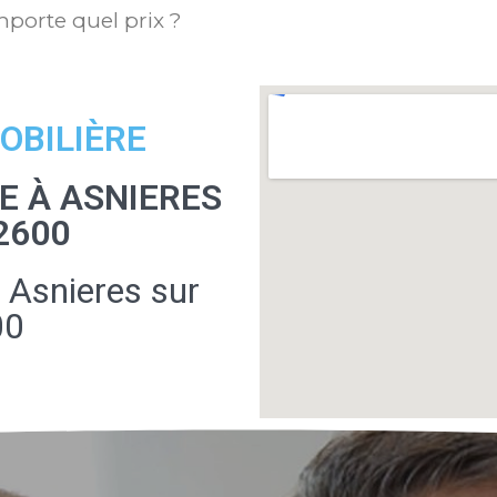
mporte quel prix ?
OBILIÈRE
 À ASNIERES
2600
 Asnieres sur
00