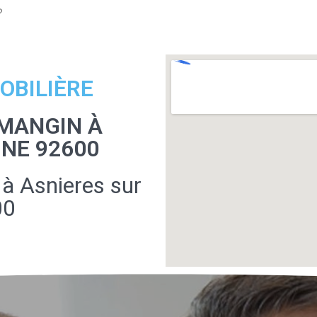
?
OBILIÈRE
MANGIN À
INE 92600
à Asnieres sur
00