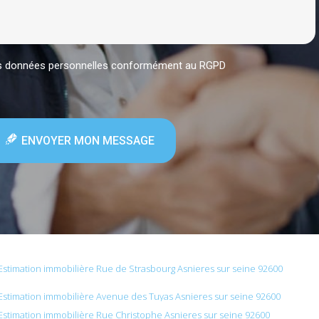
mes données personnelles conformément au RGPD
ENVOYER MON MESSAGE
Estimation immobilière Rue de Strasbourg Asnieres sur seine 92600
Estimation immobilière Avenue des Tuyas Asnieres sur seine 92600
Estimation immobilière Rue Christophe Asnieres sur seine 92600