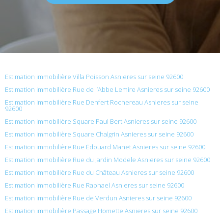
Estimation immobilière Villa Poisson Asnieres sur seine 92600
Estimation immobilière Rue de l’Abbe Lemire Asnieres sur seine 92600
Estimation immobilière Rue Denfert Rochereau Asnieres sur seine
92600
Estimation immobilière Square Paul Bert Asnieres sur seine 92600
Estimation immobilière Square Chalgrin Asnieres sur seine 92600
Estimation immobilière Rue Édouard Manet Asnieres sur seine 92600
Estimation immobilière Rue du Jardin Modele Asnieres sur seine 92600
Estimation immobilière Rue du Château Asnieres sur seine 92600
Estimation immobilière Rue Raphael Asnieres sur seine 92600
Estimation immobilière Rue de Verdun Asnieres sur seine 92600
Estimation immobilière Passage Homette Asnieres sur seine 92600