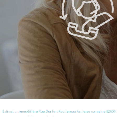
Estimation immobilière Rue Denfert Rochereau Asnieres sur seine 92600