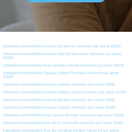
Estimation immobilière Avenue du Manoir Asnieres sur seine 92600
Estimation immobilière Avenue Max de Nansouty Asnieres sur seine
92600
Estimation immobilière Rue Georges Seurat Asnieres sur seine 92600
Estimation immobilière Square Gilbert Thomain Asnieres sur seine
92600
Estimation immobilière Avenue Jeanne Asnieres sur seine 92600
Estimation immobilière Avenue Imbart Latour Asnieres sur seine 92600
Estimation immobilière Avenue Barbey Asnieres sur seine 92600
Estimation immobilière Avenue Casimir Asnieres sur seine 92600
Estimation immobilière Rue Gaston Bonnier Asnieres sur seine 92600
Estimation immobilière Rue de la Concorde Asnieres sur seine 92600
Estimation immobilière Rue du Cardinal Verdier Asnieres sur seine